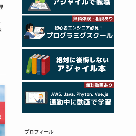
理
て
を
プロフィール