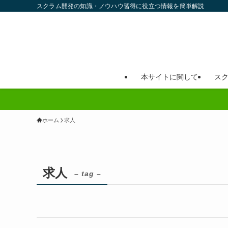
スクラム開発の知識・ノウハウ習得に役立つ情報を簡単解説
本サイトに関して
ス
ホーム
求人
求人
– tag –