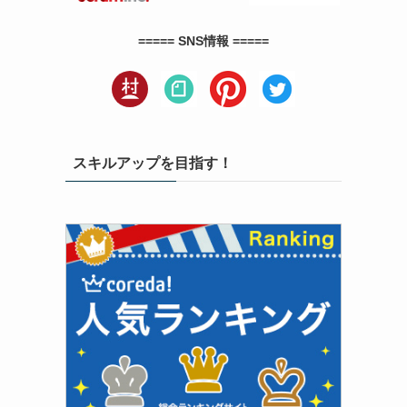
===== SNS情報 =====
スキルアップを目指す！