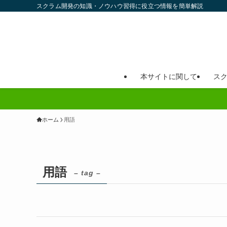
スクラム開発の知識・ノウハウ習得に役立つ情報を簡単解説
本サイトに関して
ス
ホーム
用語
用語
– tag –