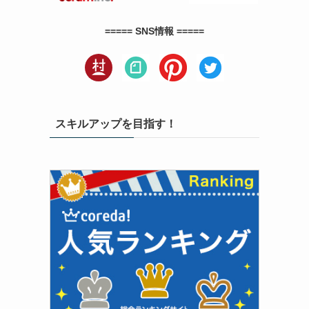
===== SNS情報 =====
スキルアップを目指す！