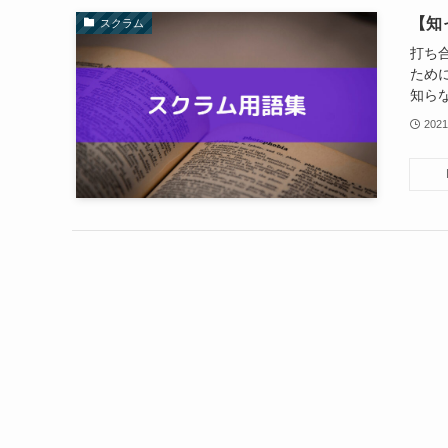
【知
スクラム
打ち
ため
知らな
202