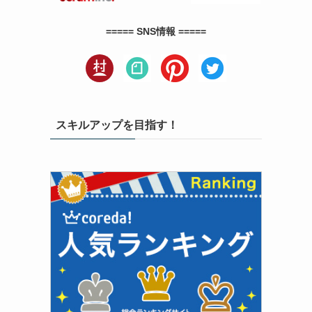
===== SNS情報 =====
スキルアップを目指す！