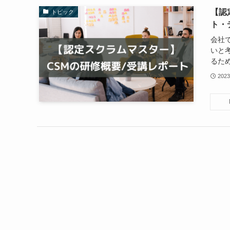
【認
トピック
ト・
会社
いと
るため
202